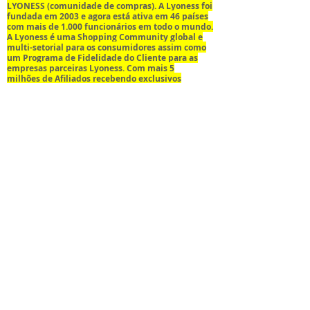
LYONESS (comunidade de compras). A Lyoness foi
fundada em 2003 e agora está ativa em 46 países
com mais de 1.000 funcionários em todo
o mundo.
A Lyoness é uma Shopping Community global e
multi-setorial para os consumidores assim
como
um Programa de Fidelidade do Cliente para as
empresas parceiras Lyoness. Com mais 5
milhões
de Afiliados recebendo exclusivos
Benefícios de Compras – como Cashback a cada
compra assim como
Shopping Points – fidelizar
suas compras em nossas Empresas Parceiras é o
que faz da Lyoness um sucesso!
Faça uma visita na nossa página
ou se preferir, no
WWW.vitamcontabil.com.br
facebook em
http://www.facebook.com/#!/VitamServicosContabe
, ou ainda no nosso endereço, Avenida
isLtdaMe
Lisboa, 173 – 1° andar – sala 102 – Itoupava Norte –
Blumenau – SC, para sanar eventuais dúvidas,
solicitar um orçamento ou simplesmente nos
conhecer mais de perto.
HOME
QUIÉNES SOMOS
SHOP
CONTACTO
vitamcontabil@vitamcontabil.com.br
Avenida Lisboa, 173, 1o andar - sala 102 - Bairro
Itoupava Norte - Blumenau/SC - CEP
89052-600